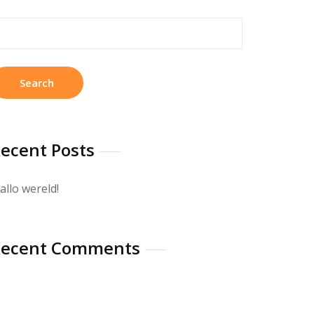
earch
r:
ecent Posts
allo wereld!
Recent Comments