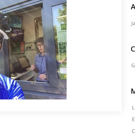
A
J
C
G
L
E
C