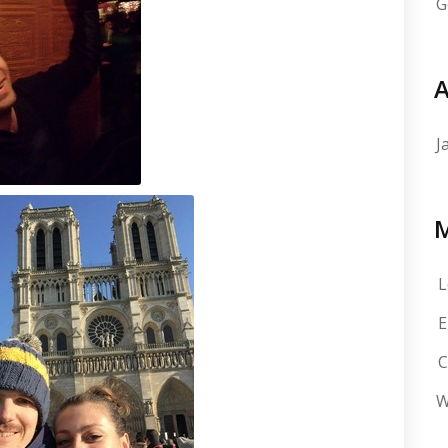
G
A
J
L
E
C
W