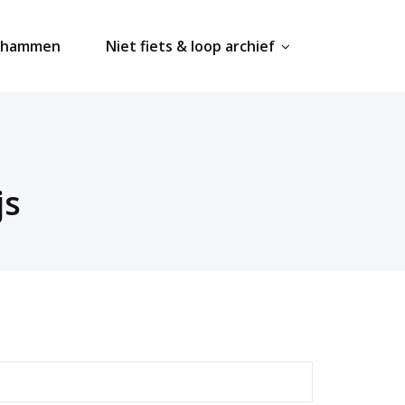
ahammen
Niet fiets & loop archief
js
earch
r: