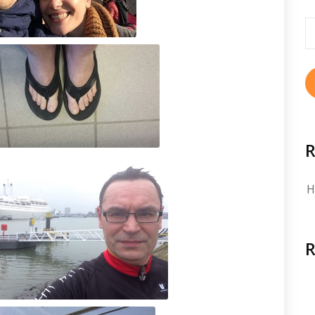
S
fo
R
H