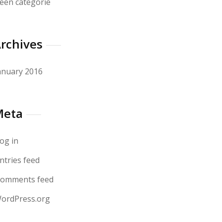
een categorie
rchives
anuary 2016
Meta
og in
ntries feed
omments feed
ordPress.org