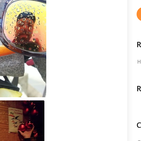
R
H
C