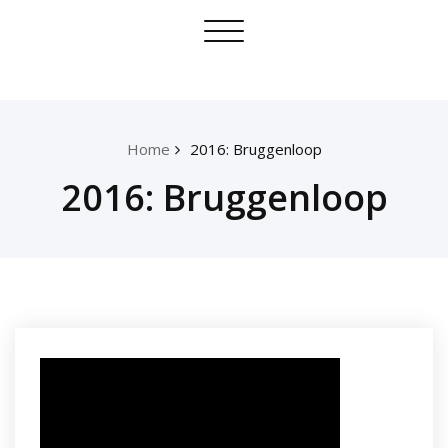
Skip
Toggle
to
navigation
content
Home
2016: Bruggenloop
2016: Bruggenloop