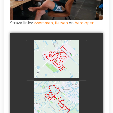
Strava links:
zwemmen
,
fietsen
en
hardlopen