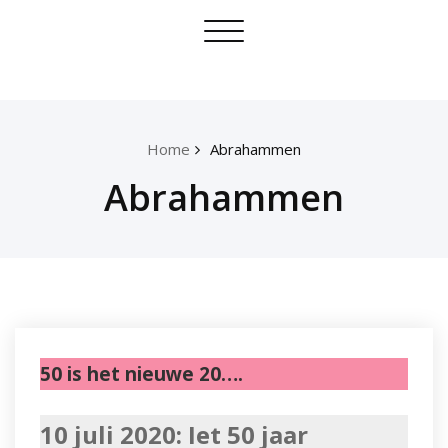
Skip
Toggle
to
navigation
content
Home
Abrahammen
Abrahammen
50 is het nieuwe 20….
10 juli 2020: Iet 50 jaar