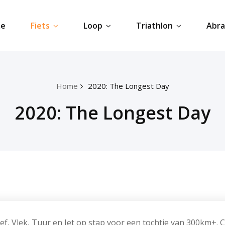
e
Fiets
Loop
Triathlon
Abr
Home
2020: The Longest Day
2020: The Longest Day
eef, Vlek, Tuur en Iet op stap voor een tochtje van 300km+.