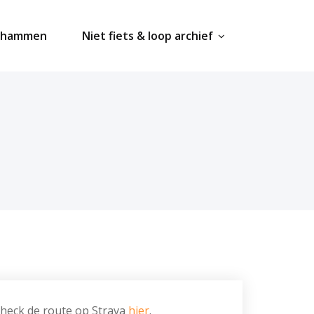
ahammen
Niet fiets & loop archief
 Check de route op Strava
hier
.