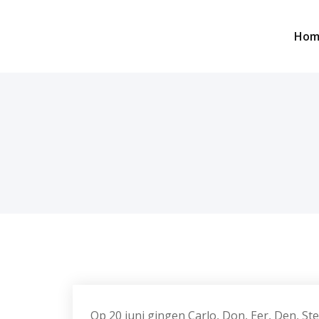
Skip
to
Hom
content
Op 20 juni gingen Carlo, Don, Eer, Den, St