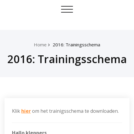
Skip
Toggle
to
navigation
content
Home
2016: Trainingsschema
2016: Trainingsschema
Klik
hier
om het trainigsschema te downloaden.
Hallo kleppers,