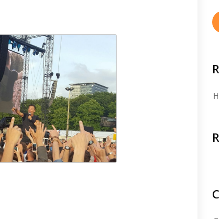
R
H
C