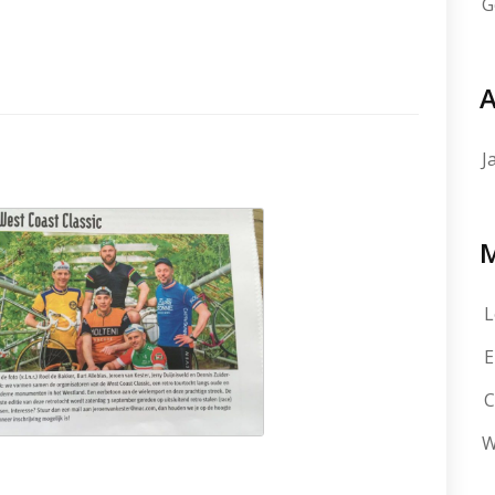
G
A
J
L
E
C
W