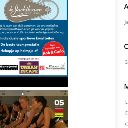
A
J
C
G
L
E
C