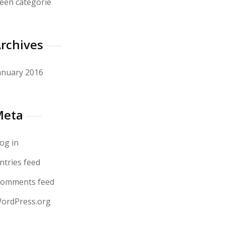
een categorie
rchives
anuary 2016
Meta
og in
ntries feed
omments feed
ordPress.org