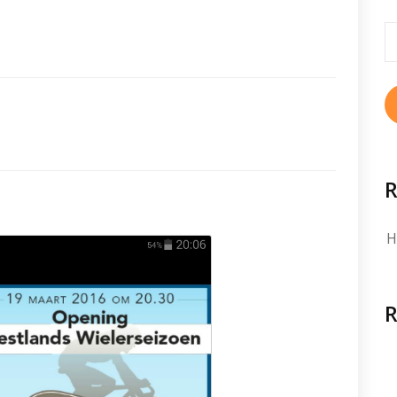
S
fo
R
H