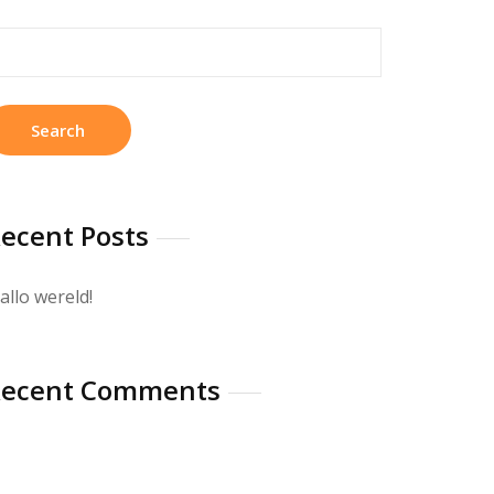
earch
r:
ecent Posts
allo wereld!
Recent Comments