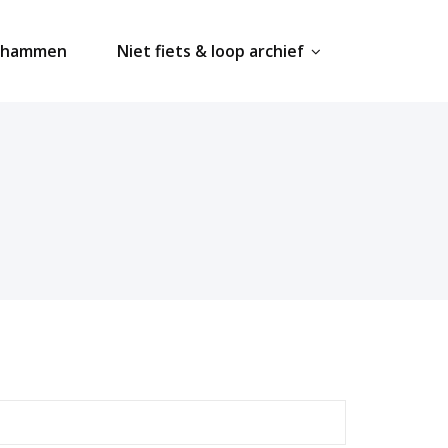
ahammen
Niet fiets & loop archief
earch
r: